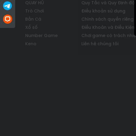
QUAY HŨ
Quy Tắc và Quy Định đặ
Triton Poker chưa từng có
Trò Chơi
Điều khoản sử dụng
Bắn Cá
Chính sách quyền riêng 
Xổ số
Điều Khoản và Điều Kiện
Number Game
Chơi game có trách nhi
Keno
Liên hệ chúng tôi
Đối tác chính thức của All England
Tỏa sáng trên sân khấu thế giới