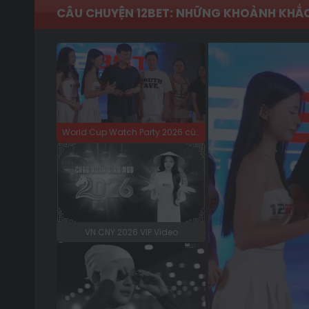
CÂU CHUYỆN 12BET: NHỮNG KHOẢNH KHẮ
World Cup Watch Party 2026 cùng 12BET!
VN CNY 2026 VIP Video