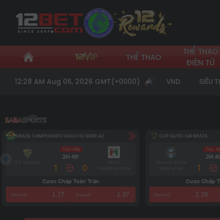
THỂ THAO
THỂ THAO
ĐIỆN TỬ
12BET Việt Nam: Trang web cá cược & sòng bạc trực tuyến | T
12:28 AM Aug 06, 2026 GMT(+0000)
HOÀN TRẢ ĐẢM BẢO CƯỢC - NHẬN LÊN ĐẾN 6,000,000 VND
SIÊU THỬ 